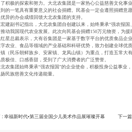
出了积极的探索和努力。大北农集团是一家热心公益慈善文化事
收到的一笔具有重要意义的社会捐赠。民基会一定会遵照捐赠意
以优异的办会成绩回馈大北农集团的支持。
莫宏建副书记指出，大北农集团自创建以来，始终秉承“强农报国
新推动我国现代农业发展。此次向民基会捐赠150万元物资，为
魏红星总裁表示，大有谷集团是一家基于数字平台的优质食品企业
数字农业、食品等领域的产业基础和科研优势，致力创建全球优
镇（民乐朝鲜族乡、安家镇、龙凤山镇）为重点，打造五常大有谷
品质极佳、口感香甜，受到了广大消费者的广泛赞誉。
大北农集团始终秉承“强农报国”的企业使命，积极投身公益事业
弘扬民族慈善文化传递能量。
 : 幸福新时代•第三届全国少儿美术作品展璀璨开幕
下一篇