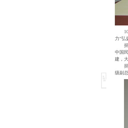
1
力“弘
中国
建，
级副