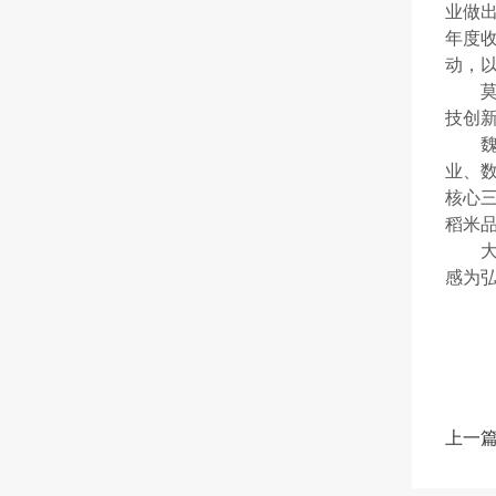
业做
年度
动，
技创
业、
核心三
稻米
感为
上一篇